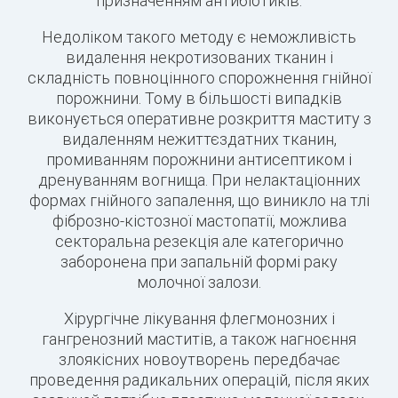
призначенням антибіотиків.
Недоліком такого методу є неможливість
видалення некротизованих тканин і
складність повноцінного спорожнення гнійної
порожнини. Тому в більшості випадків
виконується оперативне розкриття маститу з
видаленням нежиттєздатних тканин,
промиванням порожнини антисептиком і
дренуванням вогнища. При нелактаціонних
формах гнійного запалення, що виникло на тлі
фіброзно-кістозної мастопатії, можлива
секторальна резекція але категорично
заборонена при запальній формі раку
молочної залози.
Хірургічне лікування флегмонозних і
гангренозний маститів, а також нагноєння
злоякісних новоутворень передбачає
проведення радикальних операцій, після яких