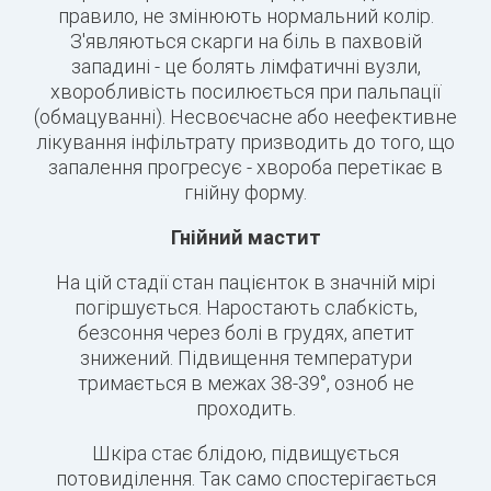
правило, не змінюють нормальний колір.
З'являються скарги на біль в пахвовій
западині - це болять лімфатичні вузли,
хворобливість посилюється при пальпації
(обмацуванні). Несвоєчасне або неефективне
лікування інфільтрату призводить до того, що
запалення прогресує - хвороба перетікає в
гнійну форму.
Гнійний мастит
На цій стадії стан пацієнток в значній мірі
погіршується. Наростають слабкість,
безсоння через болі в грудях, апетит
знижений. Підвищення температури
тримається в межах 38-39°, озноб не
проходить.
Шкіра стає блідою, підвищується
потовиділення. Так само спостерігається