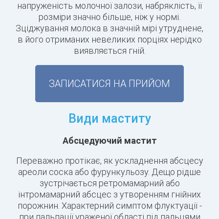
напруженість молочної залози, набряклість, її
розміри значно більше, ніж у нормі.
Зціджування молока в значній мірі утруднене,
в його отриманих невеликих порціях нерідко
виявляється гній.
ЗАПИСАТИСЯ НА ПРИЙОМ
Види маститу
Абсцедуючий мастит
Переважно протікає, як ускладнення абсцесу
ареоли соска або фурункульозу. Дещо рідше
зустрічається ретромамарний або
інтромамарний абсцес з утворенням гнійних
порожнин. Характерний симптом флуктуації -
при пальпації ураженої області під пальцями