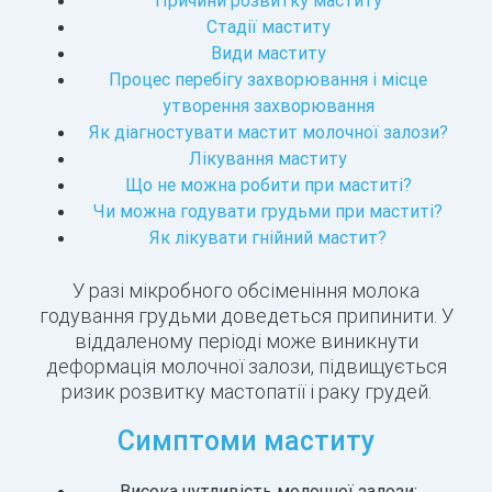
Причини розвитку маститу
Стадії маститу
Види маститу
Процес перебігу захворювання і місце
утворення захворювання
Як діагностувати мастит молочної залози?
Лікування маститу
Що не можна робити при маститі?
Чи можна годувати грудьми при маститі?
Як лікувати гнійний мастит?
У разі мікробного обсіменіння молока
годування грудьми доведеться припинити. У
віддаленому періоді може виникнути
деформація молочної залози, підвищується
ризик розвитку мастопатії і раку грудей.
Симптоми маститу
Висока чутливість молочної залози;