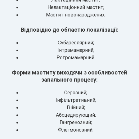
Нелактаціонний мастит;
Мастит новонароджених;
Відповідно до областю локалізації:
Субареолярний;
Інтрамамарний;
Ретромамарний.
Форми маститу виходячи з особливостей
запального процесу:
Серозний;
Інфільтративний;
Гнійний;
Абсцедирующий;
Гангренозний;
Флегмонозний.