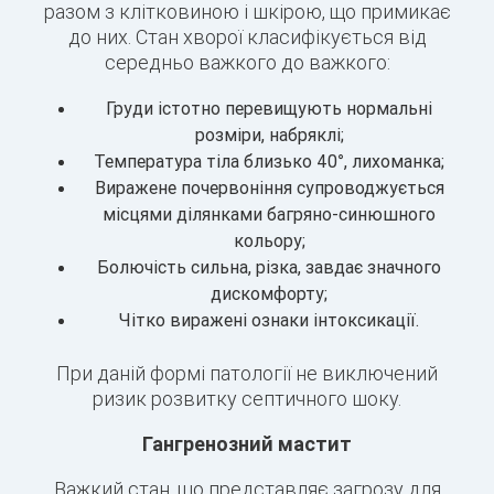
разом з клітковиною і шкірою, що примикає
до них. Стан хворої класифікується від
середньо важкого до важкого:
Груди істотно перевищують нормальні
розміри, набряклі;
Температура тіла близько 40°, лихоманка;
Виражене почервоніння супроводжується
місцями ділянками багряно-синюшного
кольору;
Болючість сильна, різка, завдає значного
дискомфорту;
Чітко виражені ознаки інтоксикації.
При даній формі патології не виключений
ризик розвитку септичного шоку.
Гангренозний мастит
Важкий стан, що представляє загрозу для