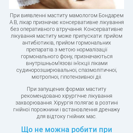
При виявленні маститу мамологом Бондарем
А.В, лікар призначає консервативне лікування
без оперативного втручання. Консервативне
лікування маститу може припускати: прийом
антибіотиків, прийом гормональних
препаратів з метою нормалізації
гормонального фону, призначаються
внутрішньом'язові ін'єкції ліками
судинорозширювальної, спазмолітичної,
міотропноі, гіпотензивної дії.
При запущених формах маститу
рекомендовано хірургічне лікування
захворювання. Хірургія полягає в розтині
гнійної порожнини і встановлення дренажу
для відтоку гнійних мас.
Що не можна робити при