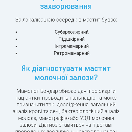
захворювання
За локалізацією осередків мастит буває:
Субареолярний;
Підшкірний;
Інтрамамарний;
Ретромамарний.
Як діагностувати мастит
молочної залози?
Мамолог Бондар збирає дані про скарги
пацієнтки, проводить пальпацію та може
призначити такі дослідження: загальний
аналіз крові та сечі, бактеріологічний аналіз
молока, мамографію або УЗД молочної
залози. Діагноз ставиться на підставі
проведених досліджень і скарг пацієнта і