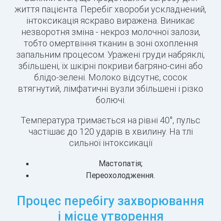
життя пацієнта. Перебіг хвороби ускладнений,
інтоксикація яскраво виражена. Виникає
незворотня зміна - некроз молочної залози,
тобто омертвіння тканин в зоні охоплення
запальним процесом. Уражені груди набряклі,
збільшені, їх шкірні покриви багряно-сині або
блідо-зелені. Молоко відсутнє, сосок
втягнутий, лімфатичні вузли збільшені і різко
болючі.
Температура тримається на рівні 40°, пульс
частішає до 120 ударів в хвилину. На тлі
сильної інтоксикації
Мастопатія;
Переохолодження.
Процес перебігу захворювання
і місце утворення