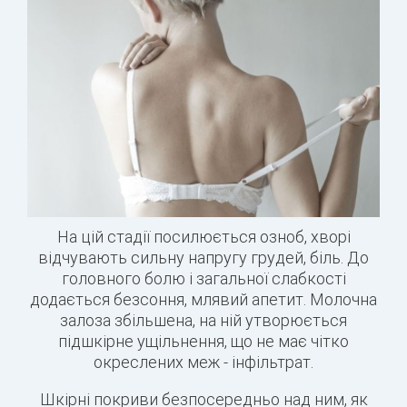
На цій стадії посилюється озноб, хворі
відчувають сильну напругу грудей, біль. До
головного болю і загальної слабкості
додається безсоння, млявий апетит. Молочна
залоза збільшена, на ній утворюється
підшкірне ущільнення, що не має чітко
окреслених меж - інфільтрат.
Шкірні покриви безпосередньо над ним, як