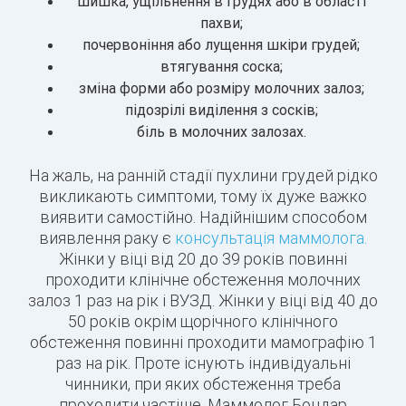
шишка, ущільнення в грудях або в області
пахви;
почервоніння або лущення шкіри грудей;
втягування соска;
зміна форми або розміру молочних залоз;
підозрілі виділення з сосків;
біль в молочних залозах.
На жаль, на ранній стадії пухлини грудей рідко
викликають симптоми, тому їх дуже важко
виявити самостійно. Надійнішим способом
виявлення раку є
консультація маммолога.
Жінки у віці від 20 до 39 років повинні
проходити клінічне обстеження молочних
залоз 1 раз на рік і ВУЗД. Жінки у віці від 40 до
50 років окрім щорічного клінічного
обстеження повинні проходити мамографію 1
раз на рік. Проте існують індивідуальні
чинники, при яких обстеження треба
проходити частіше. Маммолог Бондар