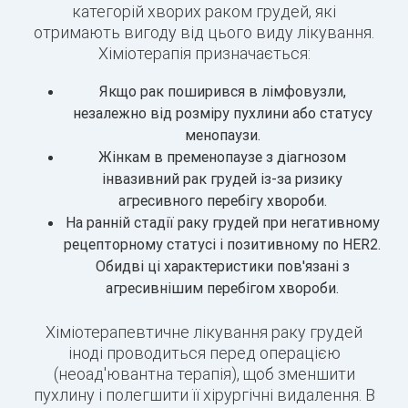
категорій хворих раком грудей, які
отримають вигоду від цього виду лікування.
Хіміотерапія призначається:
Якщо рак поширився в лімфовузли,
незалежно від розміру пухлини або статусу
менопаузи.
Жінкам в пременопаузе з діагнозом
інвазивний рак грудей із-за ризику
агресивного перебігу хвороби.
На ранній стадії раку грудей при негативному
рецепторному статусі і позитивному по HER2.
Обидві ці характеристики пов'язані з
агресивнішим перебігом хвороби.
Хіміотерапевтичне лікування раку грудей
іноді проводиться перед операцією
(неоад'ювантна терапія), щоб зменшити
пухлину і полегшити її хірургічні видалення. В