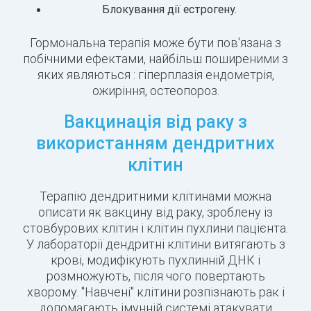
Блокування дії естрогену.
Гормональна терапія може бути пов'язана з
побічними ефектами, найбільш поширеними з
яких являються : гіперплазія ендометрія,
ожиріння, остеопороз.
Вакцинація від раку з
використанням дендритних
клітин
Терапію дендритними клітинами можна
описати як вакцину від раку, зроблену із
стовбурових клітин і клітин пухлини пацієнта.
У лабораторії дендритні клітини витягають з
крові, модифікують пухлинній ДНК і
розмножують, після чого повертають
хворому. "Навчені" клітини розпізнають рак і
допомагають імунній системі атакувати