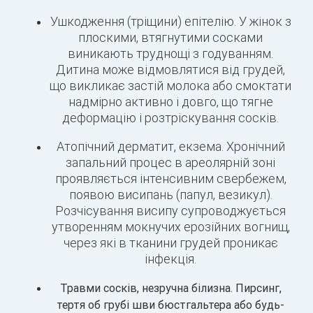
Ушкодження (тріщини) епітелію. У жінок з
плоскими, втягнутими сосками
виникають труднощі з годуванням.
Дитина може відмовлятися від грудей,
що викликає застій молока або смоктати
надмірно активно і довго, що тягне
деформацію і розтріскування сосків.
Атопічний дерматит, екзема. Хронічний
запальний процес в ареолярній зоні
проявляється інтенсивним свербежем,
появою висипань (папул, везикул).
Розчісування висипу супроводжується
утворенням мокнучих ерозійних вогнищ,
через які в тканини грудей проникає
інфекція.
Травми сосків, незручна білизна. Пирсинг,
тертя об грубі шви бюстгальтера або будь-