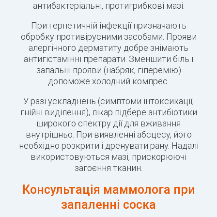
антибактеріальні, протигрибкові мазі.
При герпетичній інфекції призначають
обробку противірусними засобами. Прояви
алергічного дерматиту добре знімають
антигістамінні препарати. Зменшити біль і
запальні прояви (набряк, гіперемію)
допоможе холодний компрес.
У разі ускладнень (симптоми інтоксикації,
гнійні виділення), лікар підбере антибіотики
широкого спектру дії для вживання
внутрішньо. При виявленні абсцесу, його
необхідно розкрити і дренувати рану. Надалі
використовуються мазі, прискорюючі
загоєння тканин.
Консультація маммолога при
запаленні соска