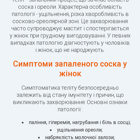
соска і ореоли. Характерна особливість
патології - ущільнення, різка хворобливість в
сосково-ореолярной зоні. Це захворювання
часто супроводжує мастит і спостерігається
у жінок при грудному вигодовуванні. У певних
випадках патологію діагностують у чоловіків
і жінок, що не народжують.
Симптоми запаленого соска у
жінок
Симптоматика теліту безпосередньо
залежить від стану імунітету і причин, що
викликають захворювання. Основні ознаки
патології :
паління, гіперемія, нагрубання і біль в сосці;
ущільнення ореоли;
набряклість молочної залози;