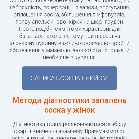
Обов'язково звернете увагу на такі прояви, як
набряклість, почервоніння залози, втягування,
сплощення соска, збільшення лімфовузлів,
появу апельсинової кірки на шкірі грудей.
Проте подібні симптоми характерні для
багатьох патологій, тому при підозрі на
злоякісну пухлину важливо своєчасно пройти
обстеження у маммолога-онколога і отримати
необхідне лікування.
ЗАПИСАТИСЯ НА ПРИЙОМ
Методи діагностики запалень
соска у жінок
Діагностика теліту розпочинається зі збору
скарг і вивчення анамнезу. Врач-маммолог
огляне пацієнта, виконає пальпацію грудей і