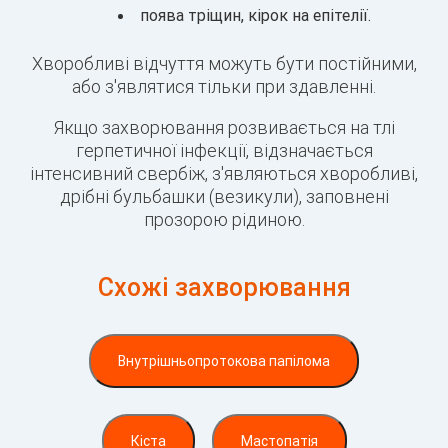
поява тріщин, кірок на епітелії.
Хворобливі відчуття можуть бути постійними,
або з'являтися тільки при здавленні.
Якщо захворювання розвивається на тлі
герпетичної інфекції, відзначається
інтенсивний свербіж, з'являються хворобливі,
дрібні бульбашки (везикули), заповнені
прозорою рідиною.
Схожі захворювання
Внутрішньопротокова папілома
Кіста
Мастопатія