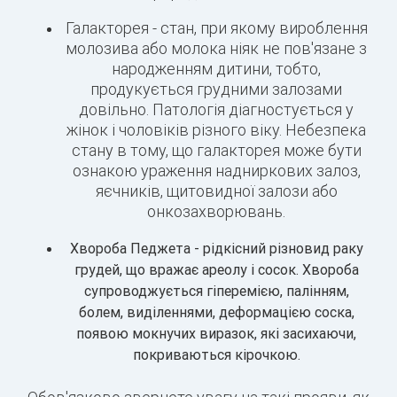
Галакторея - стан, при якому вироблення
молозива або молока ніяк не пов'язане з
народженням дитини, тобто,
продукується грудними залозами
довільно. Патологія діагностується у
жінок і чоловіків різного віку. Небезпека
стану в тому, що галакторея може бути
ознакою ураження надниркових залоз,
яєчників, щитовидної залози або
онкозахворювань.
Хвороба Педжета - рідкісний різновид раку
грудей, що вражає ареолу і сосок. Хвороба
супроводжується гіперемією, палінням,
болем, виділеннями, деформацією соска,
появою мокнучих виразок, які засихаючи,
покриваються кірочкою.