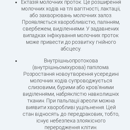
Ектазія молочних проток. Це розширення
молочних ходів на тлі вагітності, лактації,
або захворювань молочних залоз.
Проявляється хворобливістю, палінням,
свербежем, виділеннями. У задавнених
випадках інфікування молочних проток
може привести до розвитку гнійного
абсцесу.
Внутрішньопротокова
(внутрішньоміхурова) папілома.
Розростання новоутворення усередині
молочних ходів супроводжується
слизовими, бурими або кров'яними
виділеннями, набряклістю навколишніх
тканин. При пальпації ареоли можна
виявити хворобливі ущільнення. Цей
стан відносять до передракових, тобто,
існує небезпека злоякісного
переродження клітин.