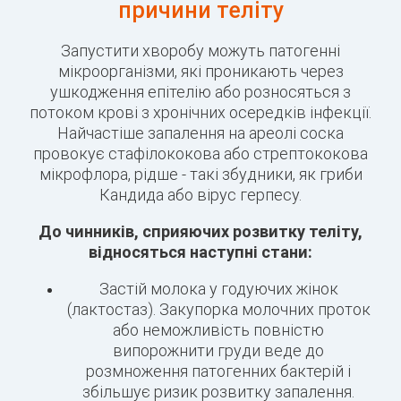
причини теліту
Запустити хворобу можуть патогенні
мікроорганізми, які проникають через
ушкодження епітелію або розносяться з
потоком крові з хронічних осередків інфекції.
Найчастіше запалення на ареолі соска
провокує стафілококова або стрептококова
мікрофлора, рідше - такі збудники, як гриби
Кандида або вірус герпесу.
До чинників, сприяючих розвитку теліту,
відносяться наступні стани:
Застій молока у годуючих жінок
(лактостаз). Закупорка молочних проток
або неможливість повністю
випорожнити груди веде до
розмноження патогенних бактерій і
збільшує ризик розвитку запалення.