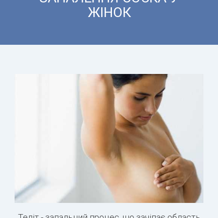
ЖІНОК
Теліт - запальний процес, що зачіпає область